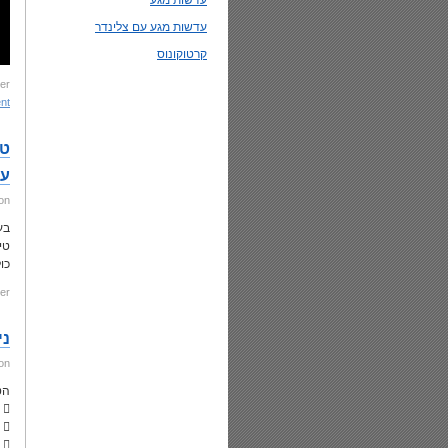
עדשות מגע
עדשות מגע עם צלינדר
קרטוקונוס
er:
 »
טי
עז
on
בע
טי
כו
er:
ני
on
הט
 משקפיים – באופן מסורתי, במקרים המוקדמים של הקרטוקונוס בלבד
 עדשות מגע -מהמקרים הקלים עד למתונים בעזרת
 המקרים החמורים :