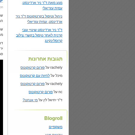
מגע מאת ד"ר ניר ארדינסט,
on
עמית עזריאלי
שמ
ניהול וטיפול בקרטוקונוס ד"ר ניר
הח
ארדינסט, עמית עזריאלי
שודר
ד"ר ניר ארדינסט שינויי עובי
מנ
קרנית לאחר טיפול בקשרי צילוב
קרוסלינקינג
דו
יר
סג
תגובות אחרונות
rachely
על
פורום קרטוקונוס
מיכל
על
לחיות עם קרטוקונוס
rachely
על
פורום קרטוקונוס
nc
על
פורום קרטוקונוס
ד"ר יחיאל לין
על
מי אנחנו?
Blogroll
משקפיים