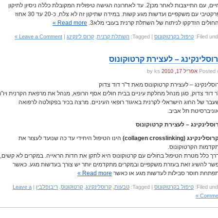
לחיים, עם התייצבות לאחר מכן2. עד לאחרונה הגישה טיפולית המקובלת כללה ניסיון לתיקון
רפרקטיבי עם משקפיים ועדשות מגע קשות. במידה שתיקון זה לא צלח, כ-20 עד 30 אחוז
חולים הזדקקו לניתוח של השתלת קרנית בעובי מלא3.
Read more »
Filed und
טיפול בקרטוקונוס
| Tagged:
השתלת קרנית
,
קרוס לינקינג
|
Leave a Comment »
וסלינקינג – לעצירת קרטוקונוס
Posted 
אפריל 17, 2010
by ks
וסלינקינג – לעצירת קרטוקונוס מאת ד"ר דוד צדוק
ר דוד צדוק, סגן מנהל מחלקת עיניים בבית חולים אסף הרופא, מנהל את מרפאת הקרנית ויו"ר
עבר של החוג הישראלי לקרנית באיגוד רופאי העיניים. מרצה בכיר בפקולטה לרפואה
וניברסיטת תל אביב.
וסלינקינג – לעצירת קרטוקונוס
לינקינג (collagen crosslinking)
הינו הטיפול היחידי עד כה שנועד לעצור את
קדמות הקרטוקונוס.
רך כלל מטרת הטיפול בחולים עם קרטוקונוס היא לתקן את חדות הראייה. במקרים לא קשים,
שר להשיג זאת בעזרת משקפיים ובמקרים מתקדמים יותר יש צורך בעדשות מגע. כאשר
פתחת חוסר סבילות לעדשות מגע או כאשר
Read more »
Filed und
טיפול בקרטוקונוס
| Tagged:
טבעות
,
קרוסלינקינג
,
קרטוקונוס
,
ריבופלבין
|
Leave a
Comment