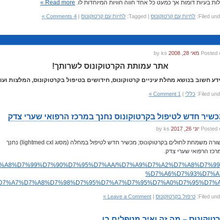
לות בעיות דומות אך כמעט כל אחד חווה חוויות המיוחדות לו.
Read more »
Filed und
לחיות עם קרטוקונוס
| Tagged:
לחיות עם קרטוקונוס
|
4 Comments »
Posted 
מאי 28, 2008
by ks
אתר עמותת הקרטוקונוס לשרותך!
דע חשוב בנושא מחלת עיניים קרטוקונוס, חידושים בטיפול בקרטוקונוס, המלצות ועוד
Filed und
כללי
|
1 Comment »
שיר חדש לטיפול בקרטוקונוס נחנך במרכז הרפואי שערי צדק
Posted 
יוני 26, 2017
by ks
בשורה משמחת לחולים בקרטוקונוס; מכשיר חדש לטיפול במחלה (מסוג lightmed cxl) נחנך
רכז הרפואי שערי צדק.
7%91%D7%A8%D7%99%D7%90%D7%95%D7%AA/%D7%A9%D7%A2%D7%A8%D7%99
%D7%A6%D7%93%D7%A
D7%A7%D7%A8%D7%98%D7%95%D7%A7%D7%95%D7%A0%D7%95%D7%A
Filed und
טיפול בקרטוקונוס
|
Leave a Comment »
טוקונוס – מה זה ואיך מטפלים בו