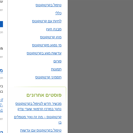
עו
טיפול בקרטוקונוס
er:
כללי
לחיות עם קרטוקונוס
מבנה העין
on
מהו קרטוקונוס
מי נפגע מקרטוקונוס
מי
עדשות מגע בקרטוקונוס
er:
פורום
תמונות
מכ
תסמיני קרטוקונוס
on
במ
פוסטים אחרונים
-
מכשיר חדש לטיפול בקרטוקונוס
7-
נחנך במרכז הרפואי שערי צדק
1/
קרטוקונוס – מה זה ואיך מטפלים
er:
בו
טיפול בקרטוקנוס עם עדשות
קר