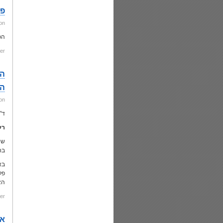
פו
on
הכ
er:
המ
on
ד"
רק
שי
בח
בא
פל
הא
er:
אב