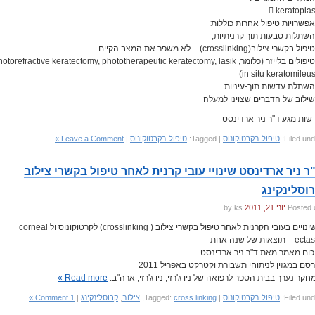
 keratoplas
 טיפולים בלייזר (כלומר, otorefractive keratectomy, phototherapeutic keratectomy, lasik
in situ keratomileus
שות מגע ד"ר ניר ארדינסט
Filed und
טיפול בקרטוקונוס
| Tagged:
טיפול בקרטוקונוס
|
Leave a Comment »
ר ניר ארדינסט שינויי עובי קרנית לאחר טיפול בקשרי צילוב
וסלינקינג
Posted 
יוני 21, 2011
by ks
השינויים בעובי הקרנית לאחר טיפול בקשרי צילוב ( crosslinking) לקרטוקונוס ול corneal
 – תוצאות של שנה אחת
כום מאמר מאת ד"ר ניר ארדינסט
רסם במגזין לניתוחי תשבורת וקטרקט באפריל 2011
חקר נערך בבית הספר לרפואה של ניו ג'רזי, ניו ג'רזי, ארה"ב.
Read more »
Filed und
טיפול בקרטוקונוס
| Tagged:
cross linking
,
צילוב
,
קרוסלינקינג
|
1 Comment »