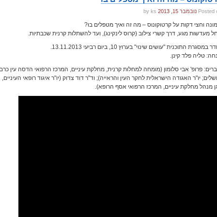
Posted 
נובמבר 15, 2013
by ks
ונה וחצי דקות על קרטוקונוס – מה זה ואיך מטפלים בו?
ל מעדשות מגע, דרך קשרי צילוב (קרוס לינקינג), ועד להשתלות קרנית שכבתיות.
 במסגרת התוכנית "עושים שינוי" בערוץ 10, ביום רביעי 13.11.2013.
חה: טליה פלד קינן.
ברים: פרופ' אבי סלומון (מומחה למחלות קרנית, מחלקת עיניים, המרכז הרפואי הדסה עין כרם,
ושלים; יו"ר האגודה הישראלית לחקר העין והראייה); וד"ר דוד צדוק (יו"ר איגוד רופאי העיניים,
ן מנהל מחלקת עיניים, המרכז הרפואי אסף הרופא).