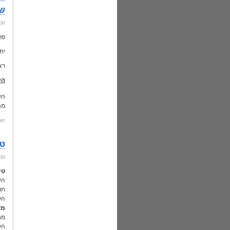
של
on
פר
יח
רא
הק
השכי
מה
er:
טי
on
טי
הש
חו
הק
מא
מח