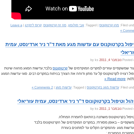
Filed und
מהו קרטוקונוס
| Tagged:
אבי סולומון
,
מה זה קרטוקונוס
,
קרוס לינקינג
|
Leave a
Comment
פול בקרטוקנוס עם עדשות מגע מאת ד"ר ניר ארדינסט, עמית
ריאלי
Posted 
נובמבר 4, 2011
by ks
וד שמשקפיים עוזרים למקרים המוקדמים של
קרטוקונוס
בלבד,עדשות המגע מהווה שיטת
פול רצויה לקרטוקנוס קל עד מתון ודוחה את הצורך בניתוח במקרים רבים. סוגי עדשות המגע
ללות:
Read more »
Filed und
עדשות מגע בקרטוקונוס
| Tagged:
עדשות מגע
|
2 Comments »
הול וטיפול בקרטוקונוס ד"ר ניר ארדינסט, עמית עזריאלי
Posted 
נובמבר 1, 2011
by ks
יפול בקרטוקונוס משתנה בהתאם לחומרת המחלה.