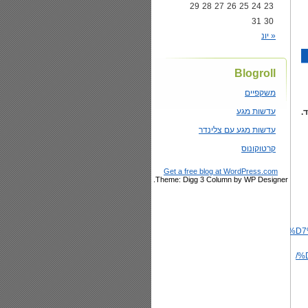
29
28
27
26
25
24
23
31
30
« יונ
Blogroll
משקפיים
עדשות מגע
.
עדשות מגע עם צלינדר
קרטוקונוס
Get a free blog at WordPress.com
Theme: Digg 3 Column by WP Designer.
//www.kolhair.co.il/%D
%